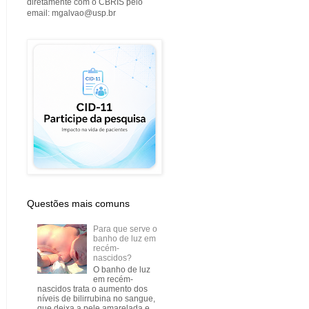
diretamente com o CBRIS pelo
email: mgalvao@usp.br
Questões mais comuns
Para que serve o
banho de luz em
recém-
nascidos?
O banho de luz
em recém-
nascidos trata o aumento dos
níveis de bilirrubina no sangue,
que deixa a pele amarelada e