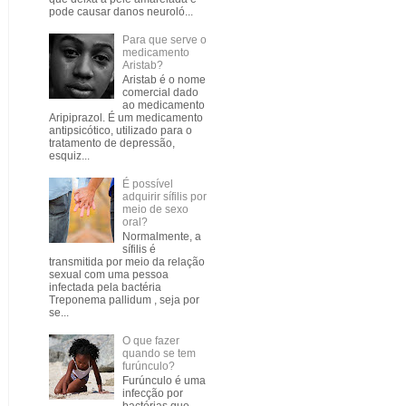
pode causar danos neuroló...
Para que serve o
medicamento
Aristab?
Aristab é o nome
comercial dado
ao medicamento
Aripiprazol. É um medicamento
antipsicótico, utilizado para o
tratamento de depressão,
esquiz...
É possível
adquirir sífilis por
meio de sexo
oral?
Normalmente, a
sífilis é
transmitida por meio da relação
sexual com uma pessoa
infectada pela bactéria
Treponema pallidum , seja por
se...
O que fazer
quando se tem
furúnculo?
Furúnculo é uma
infecção por