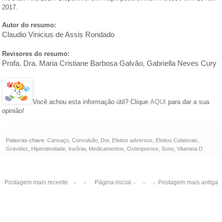
2017.
Autor do resumo:
Claudio Vinicius de Assis Rondado
Revisores do resumo:
Profa. Dra. Maria Cristiane Barbosa Galvão, Gabriella Neves Cury
Você achou esta informação útil? Clique
AQUI
para dar a sua
opinião!
Palavras-chave:
Cansaço
,
Convulsão
,
Dor
,
Efeitos adversos
,
Efeitos Colaterais
,
Gravidez
,
Hiperatividade
,
Insônia
,
Medicamentos
,
Osteoporose
,
Sono
,
Vitamina D
Postagem mais recente
Página inicial
Postagem mais antiga