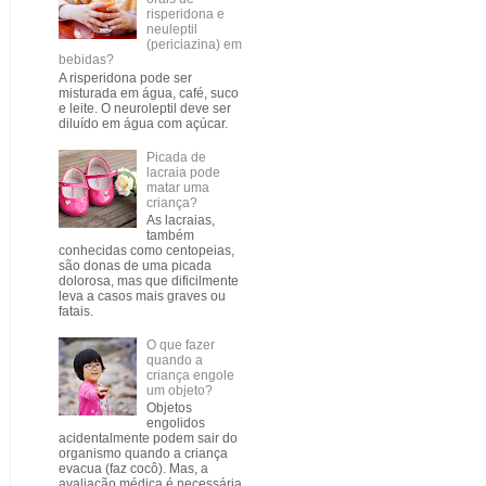
risperidona e
neuleptil
(periciazina) em
bebidas?
A risperidona pode ser
misturada em água, café, suco
e leite. O neuroleptil deve ser
diluído em água com açúcar.
Picada de
lacraia pode
matar uma
criança?
As lacraias,
também
conhecidas como centopeias,
são donas de uma picada
dolorosa, mas que dificilmente
leva a casos mais graves ou
fatais.
O que fazer
quando a
criança engole
um objeto?
Objetos
engolidos
acidentalmente podem sair do
organismo quando a criança
evacua (faz cocô). Mas, a
avaliação médica é necessária