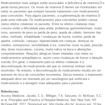
Medicamentos mais antigos estão associados a deficiência de vitamina D e
perda óssea precoce. Os níveis de vitamina D devem ser monitorados em
todos os pacientes que estejam fazendo tratamento com medicamentos
para convulsões. Para alguns pacientes, a suplementação de vitamina D
pode estar indicada. Os medicamentos para convulsões podem causar
vários efeitos colaterais no paciente. Entre os efeitos colaterais mais
comuns estão a dificuldade para andar, problemas gastrointestinais, muito
sono, aumento de peso ou perda de peso, queda de cabelo, tremores das
mãos, resfriado, irritabilidade / mudanças de humor, insônia, perda de
apetite, confusão, cansaço, hiperatividade em crianças, doenças no
cérebro, osteoporose, sensibilidade à luz, manchas roxas na pele, pressão
alta, dores musculares, coceira, muita saliva na boca e alterações
comportamentais. Reações alérgicas foram relatadas com todos os
medicamentos antiepilépticos, assim como mudanças de humor e ideação
suicida. Em geral, o tratamento para os efeitos colaterais é a
descontinuação do medicamento até que os sintomas tenham sido
resolvidos. No entanto, a descontinuação do medicamento resulta em um
aumento do risco de convulsões recorrentes. Dessa maneira, o tratamento
adequado deve ser orientado por um neurologista que verificará o
medicamento e a dosagem mais adequados para o paciente.
Referências:
Access Medicine. Jacobs, C.S.; Milligan, T.A. Seizures. In: McKean, S.C.
et al. Principles and Practice of Hospital Medicine. 2ed. New York, NY:
McGraw-Hill; 2017. Disponível em: http://psbe.ufrn.br/. Acesso em: 10 fev.