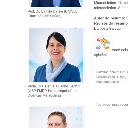
Microdeletion. Dispo
microdeletion. Aces
Prof. Dr. Camilo Darsie (UNISC,
Educação em Saúde)
Autor do resumo:
C
Revisor do resumo
Barbosa Galvão
Você acho
opinião!
Palavras-chave:
Distú
Microdeleção
,
TDAH
,
Espectro Autista
Profa. Dra. Daniela Carlos Sartori
(USP-FMRP, Imunorregulação de
Doenças Metabólicas)
Postagem mais rece