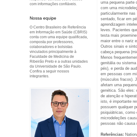
uma pequena parte 
com informações confiáveis.
com uma microdeleç
particularmente nas 
Nossa equipe
sentado, ficar em pé
aprendizagem intel
O Centro Brasileiro de Referência
leves. Pacientes q
em Informação em Saúde (CBRIS)
testa mais proemine
conta com uma equipe qualificada,
maior entre o nariz e
composta por professores,
Outros sinais e sin
colaboradores e bolsistas
vinculados principalmente à
cabeça pequena (mic
Faculdade de Medicina de
Menos frequentement
Ribeirão Preto e a outras unidades
genitália ou sistem
da Universidade de São Paulo.
pés), e perda de au
Confira a seguir nossos
em pessoas com micr
integrantes.
(músculos fracos). 
afetam uma pequena
genética. São eles:
de atenção e hipera
isto, é importante 
possuem qualquer pr
psiquiátricas, como
microdeleções caus
pessoas não causa 
Referências:
Nation