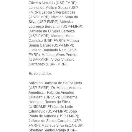
Oliveira Almeida (USP-FMRP);
Lenisa de Mello e Souza (USP-
FMRP); Leticia Silva Barbosa
(USP-FMRP); Nivaldo Sena da
Silva (USP-FMRP); Valeska
Lourenço Bergamin (USP-FMRP);
Danielle de Oliveira Barboza
(USP-FMRP); Mariana Mora
Camolez (USP-FMRP); Melissa
Sousa Galvão (USP-FMRP);
Luciano Daminato Neto (USP-
FMRP); Matheus Alves Pereira
(USP-FMRP); Victor Villatoro
Carrapato (USP-FMRP).
Ex-voluntários
Anivaldo Barbosa de Sousa Neto
(USP-FMRP); Dr. Mateus Andrea
Angelucci ; Fabrício Amadeu
Gualdani (UNESP); Guilherme
Henrique Ramos da Silva
(UNICAMP-FT) Jamile Leite
Citrangulo (USP-FMRP); João
Paulo de Vilhena (USP-FMRP);
Juliana de Souza Carneiro (USP-
FMRP); Matheus Silva (ECA-USP)
Sthefany Santos Araujo (USP-