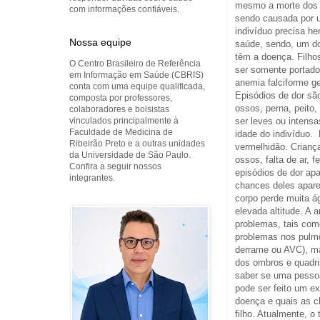
mesmo a morte dos t
com informações confiáveis.
sendo causada por u
indivíduo precisa h
Nossa equipe
saúde, sendo, um do
têm a doença. Filho
O Centro Brasileiro de Referência
ser somente portad
em Informação em Saúde (CBRIS)
anemia falciforme g
conta com uma equipe qualificada,
Episódios de dor s
composta por professores,
ossos, perna, peito
colaboradores e bolsistas
vinculados principalmente à
ser leves ou intens
Faculdade de Medicina de
idade do indivíduo.
Ribeirão Preto e a outras unidades
vermelhidão. Crianç
da Universidade de São Paulo.
ossos, falta de ar, 
Confira a seguir nossos
episódios de dor a
integrantes.
chances deles apare
corpo perde muita á
elevada altitude. A
problemas, tais com
problemas nos pulm
derrame ou AVC), m
dos ombros e quadri
saber se uma pessoa
pode ser feito um e
doença e quais as c
filho. Atualmente, o