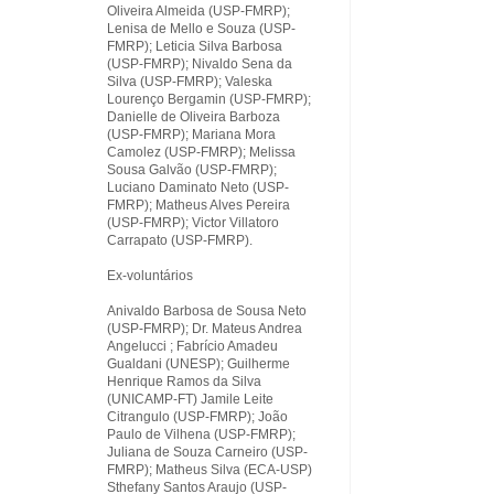
Oliveira Almeida (USP-FMRP);
Lenisa de Mello e Souza (USP-
FMRP); Leticia Silva Barbosa
(USP-FMRP); Nivaldo Sena da
Silva (USP-FMRP); Valeska
Lourenço Bergamin (USP-FMRP);
Danielle de Oliveira Barboza
(USP-FMRP); Mariana Mora
Camolez (USP-FMRP); Melissa
Sousa Galvão (USP-FMRP);
Luciano Daminato Neto (USP-
FMRP); Matheus Alves Pereira
(USP-FMRP); Victor Villatoro
Carrapato (USP-FMRP).
Ex-voluntários
Anivaldo Barbosa de Sousa Neto
(USP-FMRP); Dr. Mateus Andrea
Angelucci ; Fabrício Amadeu
Gualdani (UNESP); Guilherme
Henrique Ramos da Silva
(UNICAMP-FT) Jamile Leite
Citrangulo (USP-FMRP); João
Paulo de Vilhena (USP-FMRP);
Juliana de Souza Carneiro (USP-
FMRP); Matheus Silva (ECA-USP)
Sthefany Santos Araujo (USP-