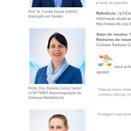
o
teste do pezinho
.
Prof. Dr. Camilo Darsie (UNISC,
Referência:
UpToDate
Educação em Saúde)
Informação atualiza
http://www.sibi.usp.
Autor do resumo:
N
Revisores do resu
Cristiane Barbosa G
Você acho
opinião!
Profa. Dra. Daniela Carlos Sartori
Palavras-chave:
Acide
(USP-FMRP, Imunorregulação de
Genética
,
Infecção
,
O
Doenças Metabólicas)
Postagem mais rece