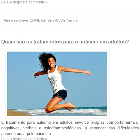
Leia a resposta completa »
Palavras-chave:
COVID-19
,
Sars-CoV-2
,
Vacina
Quais são os tratamentos para o autismo em adultos?
O tratamento para autismo em adultos envolve terapias comportamentais,
cognitivas, verbais e psicofarmacológicas, a depender das dificuldades
apresentadas pelo paciente.
Leia a resposta completa »