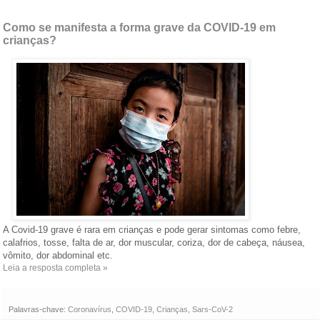
Como se manifesta a forma grave da COVID-19 em
crianças?
A Covid-19 grave é rara em crianças e pode gerar sintomas como febre,
calafrios, tosse, falta de ar, dor muscular, coriza, dor de cabeça, náusea,
vômito, dor abdominal etc.
Leia a resposta completa »
Palavras-chave:
Coronavírus
,
COVID-19
,
Crianças
,
Sars-CoV-2