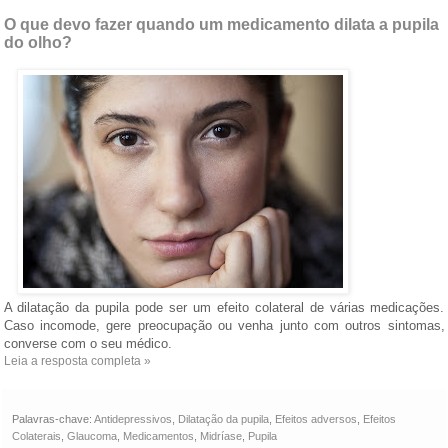
O que devo fazer quando um medicamento dilata a pupila
do olho?
A dilatação da pupila pode ser um efeito colateral de várias medicações.
Caso incomode, gere preocupação ou venha junto com outros sintomas,
converse com o seu médico.
Leia a resposta completa »
Palavras-chave:
Antidepressivos
,
Dilatação da pupila
,
Efeitos adversos
,
Efeitos
Colaterais
,
Glaucoma
,
Medicamentos
,
Midríase
,
Pupila