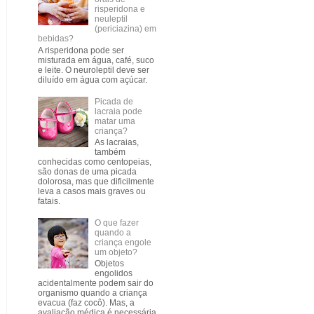
risperidona e
neuleptil
(periciazina) em
bebidas?
A risperidona pode ser
misturada em água, café, suco
e leite. O neuroleptil deve ser
diluído em água com açúcar.
Picada de
lacraia pode
matar uma
criança?
As lacraias,
também
conhecidas como centopeias,
são donas de uma picada
dolorosa, mas que dificilmente
leva a casos mais graves ou
fatais.
O que fazer
quando a
criança engole
um objeto?
Objetos
engolidos
acidentalmente podem sair do
organismo quando a criança
evacua (faz cocô). Mas, a
avaliação médica é necessária