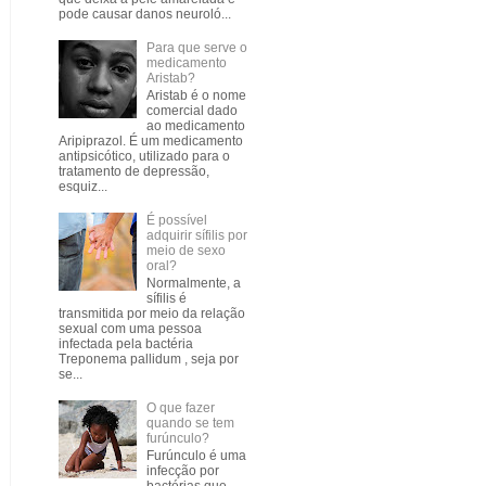
pode causar danos neuroló...
Para que serve o
medicamento
Aristab?
Aristab é o nome
comercial dado
ao medicamento
Aripiprazol. É um medicamento
antipsicótico, utilizado para o
tratamento de depressão,
esquiz...
É possível
adquirir sífilis por
meio de sexo
oral?
Normalmente, a
sífilis é
transmitida por meio da relação
sexual com uma pessoa
infectada pela bactéria
Treponema pallidum , seja por
se...
O que fazer
quando se tem
furúnculo?
Furúnculo é uma
infecção por