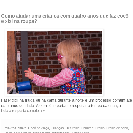
Como ajudar uma criança com quatro anos que faz cocô
e xixi na roupa?
Fazer xixi na fralda ou na cama durante a noite é um processo comum até
os 5 anos de idade. Assim, é importante respeitar o tempo da criança.
Leia a resposta completa »
Palavras-chave:
Cocô na calça
,
Crianças
,
Desfralde
,
Enurese
,
Fralda
,
Fralda de pano
,