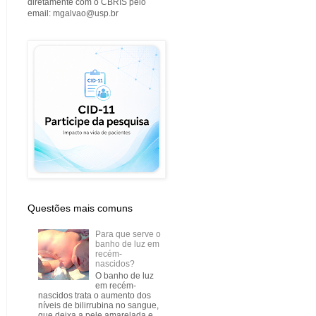
diretamente com o CBRIS pelo
email: mgalvao@usp.br
Questões mais comuns
Para que serve o
banho de luz em
recém-
nascidos?
O banho de luz
em recém-
nascidos trata o aumento dos
níveis de bilirrubina no sangue,
que deixa a pele amarelada e