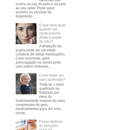
bactérias que
ocorre na raiz do pelo e na pele
ao seu redor. Pode sarar
sozinho ou precisar de
tratamento ...
O que devo fazer
quando um
medicamento
dilata a pupila
do olho?
A dilatação da
pupila pode ser um efeito
colateral de várias medicações.
Caso incomode, gere
preocupação ou venha junto
com outros sintomas,...
Como tratar um
nariz quebrado?
Trata-se o nariz
quebrado ou
fraturado por
meio do
realinhamento manual do nariz,
compressas de gelo,
medicamentos para dor e/ou
cirurg...
Posso misturar
as soluções
orais de