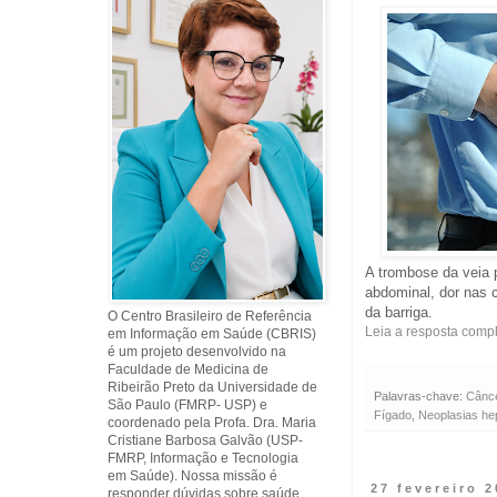
A trombose da veia 
abdominal, dor nas 
da barriga.
O Centro Brasileiro de Referência
Leia a resposta comp
em Informação em Saúde (CBRIS)
é um projeto desenvolvido na
Faculdade de Medicina de
Ribeirão Preto da Universidade de
Palavras-chave:
Cânce
São Paulo (FMRP- USP) e
Fígado
,
Neoplasias he
coordenado pela Profa. Dra. Maria
Cristiane Barbosa Galvão (USP-
FMRP, Informação e Tecnologia
em Saúde). Nossa missão é
27 fevereiro 
responder dúvidas sobre saúde