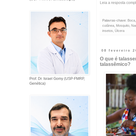
Leia a resposta comp
Palavras-chave:
Boca
cutânea
,
Mosquito
,
Na
insetos
,
Úlcera
08 fevereiro 
O que é talasse
talassêmico?
Prof. Dr. Israel Gomy (USP-FMRP,
Genética)