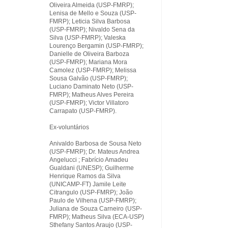
Oliveira Almeida (USP-FMRP);
Lenisa de Mello e Souza (USP-
FMRP); Leticia Silva Barbosa
(USP-FMRP); Nivaldo Sena da
Silva (USP-FMRP); Valeska
Lourenço Bergamin (USP-FMRP);
Danielle de Oliveira Barboza
(USP-FMRP); Mariana Mora
Camolez (USP-FMRP); Melissa
Sousa Galvão (USP-FMRP);
Luciano Daminato Neto (USP-
FMRP); Matheus Alves Pereira
(USP-FMRP); Victor Villatoro
Carrapato (USP-FMRP).
Ex-voluntários
Anivaldo Barbosa de Sousa Neto
(USP-FMRP); Dr. Mateus Andrea
Angelucci ; Fabrício Amadeu
Gualdani (UNESP); Guilherme
Henrique Ramos da Silva
(UNICAMP-FT) Jamile Leite
Citrangulo (USP-FMRP); João
Paulo de Vilhena (USP-FMRP);
Juliana de Souza Carneiro (USP-
FMRP); Matheus Silva (ECA-USP)
Sthefany Santos Araujo (USP-