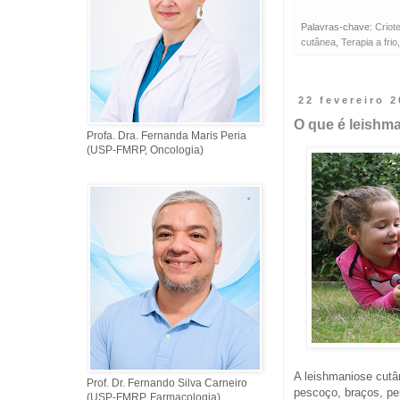
Palavras-chave:
Criot
cutânea
,
Terapia a frio
22 fevereiro 
O que é leishm
Profa. Dra. Fernanda Maris Peria
(USP-FMRP, Oncologia)
A leishmaniose cutâ
Prof. Dr. Fernando Silva Carneiro
pescoço, braços, per
(USP-FMRP, Farmacologia)