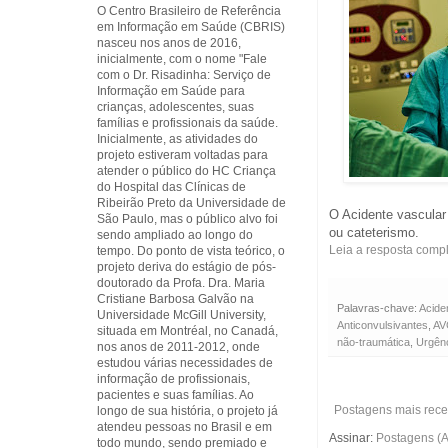
O Centro Brasileiro de Referência
em Informação em Saúde (CBRIS)
nasceu nos anos de 2016,
inicialmente, com o nome "Fale
com o Dr. Risadinha: Serviço de
Informação em Saúde para
crianças, adolescentes, suas
famílias e profissionais da saúde.
Inicialmente, as atividades do
projeto estiveram voltadas para
atender o público do HC Criança
do Hospital das Clínicas de
Ribeirão Preto da Universidade de
O Acidente vascular
São Paulo, mas o público alvo foi
ou cateterismo.
sendo ampliado ao longo do
Leia a resposta comp
tempo. Do ponto de vista teórico, o
projeto deriva do estágio de pós-
doutorado da Profa. Dra. Maria
Cristiane Barbosa Galvão na
Palavras-chave:
Acide
Universidade McGill University,
Anticonvulsivantes
,
AV
situada em Montréal, no Canadá,
não-traumática
,
Urgên
nos anos de 2011-2012, onde
estudou várias necessidades de
informação de profissionais,
pacientes e suas famílias. Ao
Postagens mais rece
longo de sua história, o projeto já
atendeu pessoas no Brasil e em
Assinar:
Postagens (
todo mundo, sendo premiado e