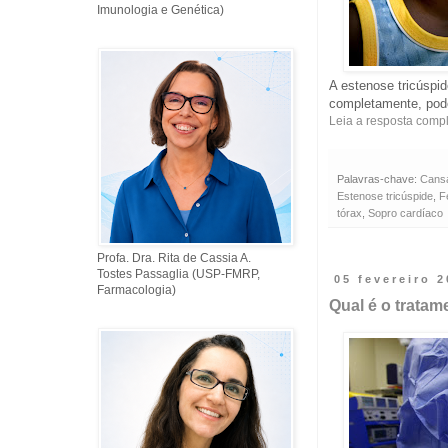
Imunologia e Genética)
A estenose tricúspi
completamente, pode
Leia a resposta comp
Palavras-chave:
Cans
Estenose tricúspide
,
F
tórax
,
Sopro cardíaco
Profa. Dra. Rita de Cassia A.
Tostes Passaglia (USP-FMRP,
05 fevereiro 
Farmacologia)
Qual é o tratam