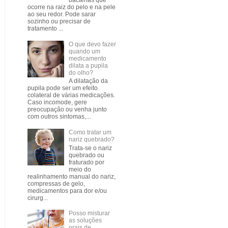
bactérias que
ocorre na raiz do pelo e na pele
ao seu redor. Pode sarar
sozinho ou precisar de
tratamento ...
O que devo fazer
quando um
medicamento
dilata a pupila
do olho?
A dilatação da
pupila pode ser um efeito
colateral de várias medicações.
Caso incomode, gere
preocupação ou venha junto
com outros sintomas,...
Como tratar um
nariz quebrado?
Trata-se o nariz
quebrado ou
fraturado por
meio do
realinhamento manual do nariz,
compressas de gelo,
medicamentos para dor e/ou
cirurg...
Posso misturar
as soluções
orais de