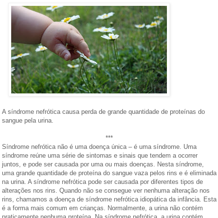
A síndrome nefrótica causa perda de grande quantidade de proteínas do
sangue pela urina.
***
Síndrome nefrótica não é uma doença única – é uma síndrome. Uma
síndrome reúne uma série de sintomas e sinais que tendem a ocorrer
juntos, e pode ser causada por uma ou mais doenças. Nesta síndrome,
uma grande quantidade de proteína do sangue vaza pelos rins e é eliminada
na urina. A síndrome nefrótica pode ser causada por diferentes tipos de
alterações nos rins. Quando não se consegue ver nenhuma alteração nos
rins, chamamos a doença de síndrome nefrótica idiopática da infância. Esta
é a forma mais comum em crianças. Normalmente, a urina não contém
praticamente nenhuma proteína. Na síndrome nefrótica, a urina contém