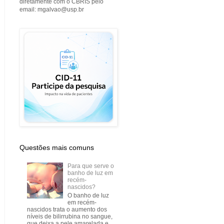
diretamente com o CBRIS pelo
email: mgalvao@usp.br
Questões mais comuns
Para que serve o
banho de luz em
recém-
nascidos?
O banho de luz
em recém-
nascidos trata o aumento dos
níveis de bilirrubina no sangue,
que deixa a pele amarelada e