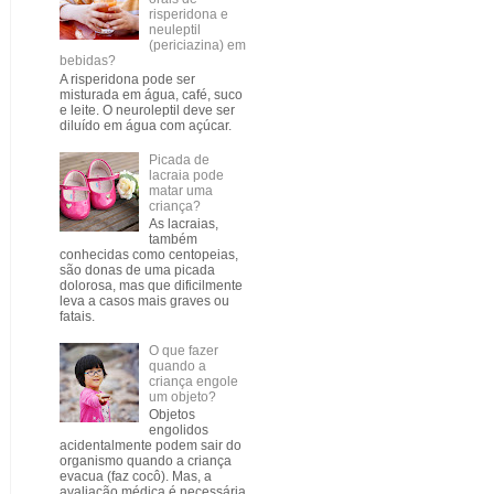
risperidona e
neuleptil
(periciazina) em
bebidas?
A risperidona pode ser
misturada em água, café, suco
e leite. O neuroleptil deve ser
diluído em água com açúcar.
Picada de
lacraia pode
matar uma
criança?
As lacraias,
também
conhecidas como centopeias,
são donas de uma picada
dolorosa, mas que dificilmente
leva a casos mais graves ou
fatais.
O que fazer
quando a
criança engole
um objeto?
Objetos
engolidos
acidentalmente podem sair do
organismo quando a criança
evacua (faz cocô). Mas, a
avaliação médica é necessária