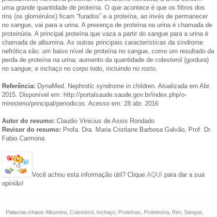
uma grande quantidade de proteína. O que acontece é que os filtros dos
rins (os glomérulos) ficam “furados” e a proteína, ao invés de permanecer
no sangue, vai para a urina. A presença de proteína na urina é chamada de
proteinúria. A principal proteína que vaza a partir do sangue para a urina é
chamada de albumina. As outras principais características da síndrome
nefrótica são: um baixo nível de proteína no sangue, como um resultado da
perda de proteína na urina; aumento da quantidade de colesterol (gordura)
no sangue; e inchaço no corpo todo, incluindo no rosto.
Referência:
DynaMed. Nephrotic syndrome in children. Atualizada em Abr.
2015. Disponível em: http://portalsaude.saude.gov.br/index.php/o-
ministerio/principal/periodicos. Acesso em: 28 abr. 2016
Autor do resumo:
Claudio Vinicius de Assis Rondado
Revisor do resumo:
Profa. Dra. Maria Cristiane Barbosa Galvão, Prof. Dr.
Fabio Carmona
Você achou esta informação útil? Clique
AQUI
para dar a sua
opinião!
Palavras-chave:
Albumina
,
Colesterol
,
Inchaço
,
Proteínas
,
Proteinúria
,
Rim
,
Sangue
,