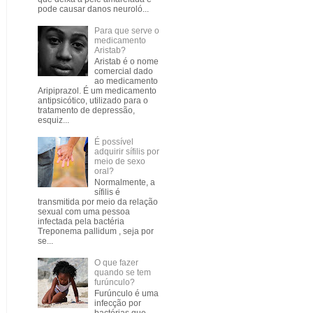
pode causar danos neuroló...
Para que serve o
medicamento
Aristab?
Aristab é o nome
comercial dado
ao medicamento
Aripiprazol. É um medicamento
antipsicótico, utilizado para o
tratamento de depressão,
esquiz...
É possível
adquirir sífilis por
meio de sexo
oral?
Normalmente, a
sífilis é
transmitida por meio da relação
sexual com uma pessoa
infectada pela bactéria
Treponema pallidum , seja por
se...
O que fazer
quando se tem
furúnculo?
Furúnculo é uma
infecção por