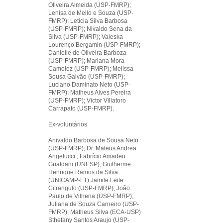
Oliveira Almeida (USP-FMRP);
Lenisa de Mello e Souza (USP-
FMRP); Leticia Silva Barbosa
(USP-FMRP); Nivaldo Sena da
Silva (USP-FMRP); Valeska
Lourenço Bergamin (USP-FMRP);
Danielle de Oliveira Barboza
(USP-FMRP); Mariana Mora
Camolez (USP-FMRP); Melissa
Sousa Galvão (USP-FMRP);
Luciano Daminato Neto (USP-
FMRP); Matheus Alves Pereira
(USP-FMRP); Victor Villatoro
Carrapato (USP-FMRP).
Ex-voluntários
Anivaldo Barbosa de Sousa Neto
(USP-FMRP); Dr. Mateus Andrea
Angelucci ; Fabrício Amadeu
Gualdani (UNESP); Guilherme
Henrique Ramos da Silva
(UNICAMP-FT) Jamile Leite
Citrangulo (USP-FMRP); João
Paulo de Vilhena (USP-FMRP);
Juliana de Souza Carneiro (USP-
FMRP); Matheus Silva (ECA-USP)
Sthefany Santos Araujo (USP-