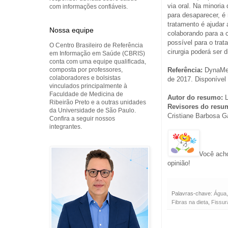
via oral. Na minori
com informações confiáveis.
para desaparecer, é 
tratamento é ajudar 
Nossa equipe
colaborando para a c
possível para o trat
O Centro Brasileiro de Referência
cirurgia poderá ser 
em Informação em Saúde (CBRIS)
conta com uma equipe qualificada,
composta por professores,
Referência:
DynaMed.
colaboradores e bolsistas
de 2017. Disponível 
vinculados principalmente à
Faculdade de Medicina de
Autor do resumo:
L
Ribeirão Preto e a outras unidades
Revisores do resu
da Universidade de São Paulo.
Cristiane Barbosa G
Confira a seguir nossos
integrantes.
Você acho
opinião!
Palavras-chave:
Água
Fibras na dieta
,
Fissur