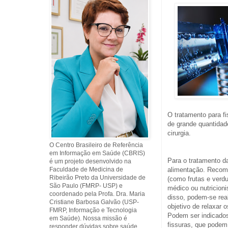
O tratamento para fi
de grande quantida
cirurgia.
O Centro Brasileiro de Referência
em Informação em Saúde (CBRIS)
Para o tratamento d
é um projeto desenvolvido na
Faculdade de Medicina de
alimentação. Recome
Ribeirão Preto da Universidade de
(como frutas e verd
São Paulo (FMRP- USP) e
médico ou nutricioni
coordenado pela Profa. Dra. Maria
disso, podem-se rea
Cristiane Barbosa Galvão (USP-
objetivo de relaxar 
FMRP, Informação e Tecnologia
Podem ser indicado
em Saúde). Nossa missão é
fissuras, que pode
responder dúvidas sobre saúde