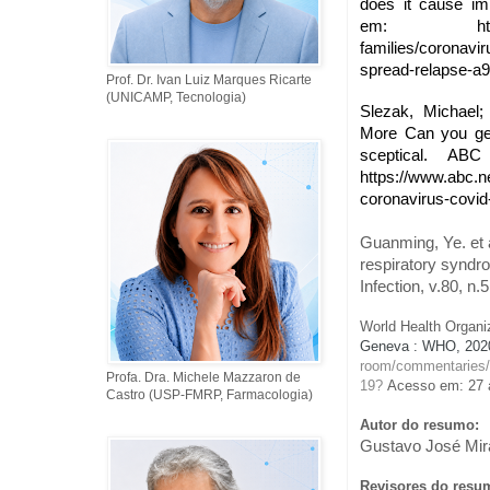
does it cause im
em: https://www
families/coronavir
spread-relapse-a9
Prof. Dr. Ivan Luiz Marques Ricarte
(UNICAMP, Tecnologia)
Slezak, Michael;
More Can you get
sceptical. AB
https://www.abc.n
coronavirus-covid
Guanming, Ye. et a
respiratory syndro
Infection, v.80, n.
World Health Organi
Geneva : WHO, 2020
room/commentaries/d
Profa. Dra. Michele Mazzaron de
19?
Acesso em: 27 a
Castro (USP-FMRP, Farmacologia)
Autor do resumo:
Gustavo José Mi
Revisores do resu