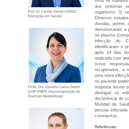
vírus se manteve 
dos sintomas s
Prof. Dr. Camilo Darsie (UNISC,
organismo; 3) se
Educação em Saúde)
Diversos estudos
dúvidas, porém, a
demonstraram a p
no plasma (compo
infecção do CO
identificaram a p
após 14 dias do 
realizado com an
(vírus responsá
recuperados, a 
uma nova infecção
no paciente podem
resposta imune p
Profa. Dra. Daniela Carlos Sartori
(USP-FMRP, Imunorregulação de
distinguir os i
Doenças Metabólicas)
decorrência do co
Mundial de Saúd
pessoa infectada
coronavírus.
Referências: