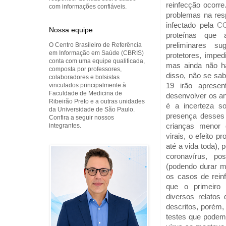
reinfecção ocorre
com informações confiáveis.
problemas na res
infectado pela
CO
Nossa equipe
proteínas que 
O Centro Brasileiro de Referência
preliminares s
em Informação em Saúde (CBRIS)
protetores, impedi
conta com uma equipe qualificada,
mas ainda não há
composta por professores,
disso, não se sa
colaboradores e bolsistas
vinculados principalmente à
19 irão apresen
Faculdade de Medicina de
desenvolver os an
Ribeirão Preto e a outras unidades
é a incerteza so
da Universidade de São Paulo.
presença desses 
Confira a seguir nossos
integrantes.
crianças menor 
virais, o efeito p
até a vida toda), 
coronavírus, p
(podendo durar me
os casos de rein
que o primeiro 
diversos relatos
descritos, porém,
testes que podem a