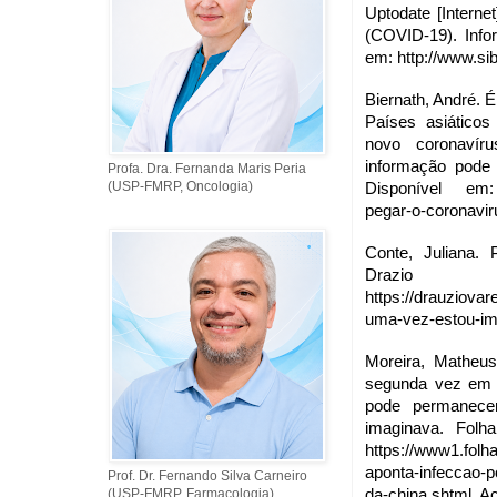
Uptodate [Interne
(COVID-19). Info
em: http://www.sib
Biernath, André. 
Países asiáticos
novo coronavír
informação pode s
Profa. Dra. Fernanda Maris Peria
(USP-FMRP, Oncologia)
Disponível em: h
pegar-o-coronavir
Conte, Juliana.
Drazio V
https://drauziovar
uma-vez-estou-im
Moreira, Matheus
segunda vez em p
pode permanece
imaginava. Folh
https://www1.folh
aponta-infeccao-
Prof. Dr. Fernando Silva Carneiro
(USP-FMRP, Farmacologia)
da-china.shtml. A