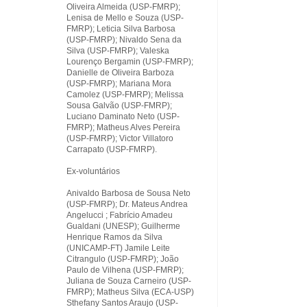
Oliveira Almeida (USP-FMRP);
Lenisa de Mello e Souza (USP-
FMRP); Leticia Silva Barbosa
(USP-FMRP); Nivaldo Sena da
Silva (USP-FMRP); Valeska
Lourenço Bergamin (USP-FMRP);
Danielle de Oliveira Barboza
(USP-FMRP); Mariana Mora
Camolez (USP-FMRP); Melissa
Sousa Galvão (USP-FMRP);
Luciano Daminato Neto (USP-
FMRP); Matheus Alves Pereira
(USP-FMRP); Victor Villatoro
Carrapato (USP-FMRP).
Ex-voluntários
Anivaldo Barbosa de Sousa Neto
(USP-FMRP); Dr. Mateus Andrea
Angelucci ; Fabrício Amadeu
Gualdani (UNESP); Guilherme
Henrique Ramos da Silva
(UNICAMP-FT) Jamile Leite
Citrangulo (USP-FMRP); João
Paulo de Vilhena (USP-FMRP);
Juliana de Souza Carneiro (USP-
FMRP); Matheus Silva (ECA-USP)
Sthefany Santos Araujo (USP-