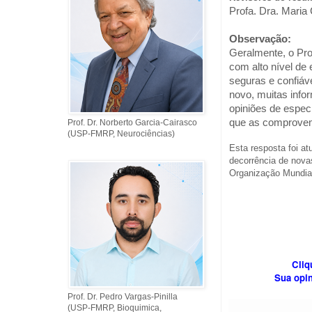
Profa. Dra. Maria
Observação:
Geralmente, o Pro
com alto nível de 
seguras e confiáve
novo, muitas inf
opiniões de especi
que as comprove
Prof. Dr. Norberto Garcia-Cairasco
(USP-FMRP, Neurociências)
Esta resposta foi at
decorrência de novas
Organização Mundial
Cli
Sua opin
Prof. Dr. Pedro Vargas-Pinilla
(USP-FMRP, Bioquimica,