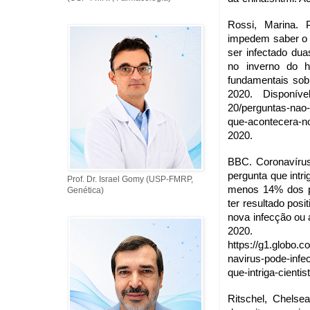
Rossi, Marina. 
impedem saber o 
ser infectado du
no inverno do h
fundamentais sobr
2020. Disponível
20/perguntas-nao
que-acontecera-
2020.
BBC. Coronavírus
pergunta que intri
Prof. Dr. Israel Gomy (USP-FMRP,
menos 14% dos pa
Genética)
ter resultado posi
nova infecção ou 
2020.
https://g1.globo.
navirus-pode-inf
que-intriga-cienti
Ritschel, Chelsea