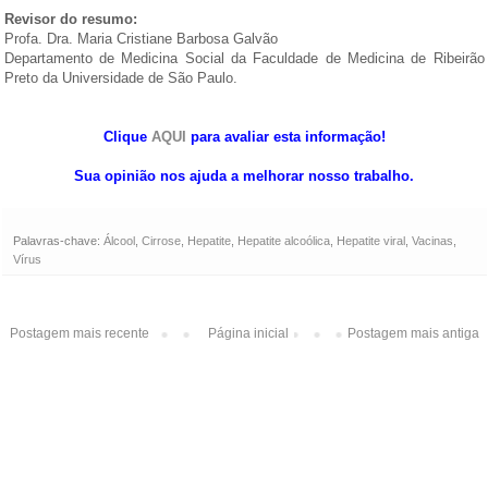
Revisor do resumo:
Profa. Dra. Maria Cristiane Barbosa Galvão
Departamento de Medicina Social da Faculdade de Medicina de Ribeirão
Preto da Universidade de São Paulo.
Clique
AQUI
para avaliar esta informação!
Sua opinião nos ajuda a melhorar nosso trabalho.
Palavras-chave:
Álcool
,
Cirrose
,
Hepatite
,
Hepatite alcoólica
,
Hepatite viral
,
Vacinas
,
Vírus
Postagem mais recente
Página inicial
Postagem mais antiga