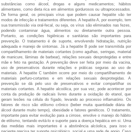
substâncias como álcool, drogas e alguns medicamentos; hábitos
alimentares, como dieta rica em alimentos gordurosos ou ultraprocessados.
De forma geral, os principais vírus que podem causar hepatite vão ter
modos de infecção e tratamentos diferentes. A hepatite A, por exemplo, tem
sua transmissão via oral-fecal, ou seja, os vírus são eliminados nas fezes,
podendo contaminar água, alimentos ou diretamente outra pessoa.
Portanto, as condições higiênicas e sanitárias são importantes para
prevenção. O tratamento é de suporte, envolvendo hidratação, nutrição
adequada e manejo de sintomas. Já a hepatite B pode ser transmitida por
compartilhamento de materiais cortantes (como agulhas, seringas, material
de manicure, lâminas de barbear), relações sexuais desprotegidas e entre
mãe e feto na gestação. A prevenção deve ser feita por meio da vacina,
uso de preservativos durante relações e práticas seguras ao uso de
materiais. A hepatite C também ocorre por meio do compartilhamento de
materiais perfuro-cortantes e em relações sexuais desprotegidas. A
prevenção se dá pelo uso de preservativos e evitar compartilhar os
materiais cortantes. A hepatite alcoólica, por sua vez, pode acontecer por
conta da produção de radicais livres durante a oxidação do etanol, que
geram lesões na célula do fígado, levando ao processo inflamatório. Os
fatores de risco são etilismo crônico (beber muita quantidade diária de
álcool durante muito tempo), obesidade e fatores genéticos. O tratamento,
importante para evitar evolução para a cirrose, envolve o manejo do hábito
de etilismo, tentando evitá-lo e suporte para a doença hepática em si. Uma
das medidas mais importantes é a abstinência alcóolica, para isso o
paciente precisa ter suporte psicológico, social e uma rede de apoio. Caso