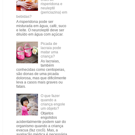
risperidona e
neuleptil
(periciazina) em
bebidas?
A risperidona pode ser
misturada em água, café, suco
e leite. O neuroleptil deve ser
diluído em água com açúcar.
Picada de
lacraia pode
matar uma
criança?
As lacraias,
também
conhecidas como centopeias,
são donas de uma picada
dolorosa, mas que dificilmente
leva a casos mais graves ou
fatais.
O que fazer
quando a
criança engole
um objeto?
Objetos
engolidos
acidentalmente podem sair do
organismo quando a criança
evacua (faz cocô). Mas, a
avaliação médica é necessária