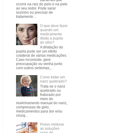
bactérias que
ocorre na raiz do pelo e na pele
ao seu redor. Pode sarar
sozinho ou precisar de
tratamento ...
O que devo fazer
quando um
medicamento
dilata a pupila
do olho?
A dilatação da
pupila pode ser um efeito
colateral de várias medicações.
Caso incomode, gere
preocupação ou venha junto
com outros sintomas,...
Como tratar um
nariz quebrado?
Trata-se o nariz
quebrado ou
fraturado por
meio do
realinhamento manual do nariz,
compressas de gelo,
medicamentos para dor e/ou
cirurg...
Posso misturar
as soluções
orais de