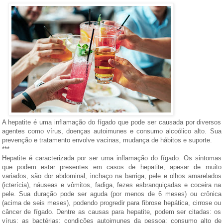
A hepatite é uma inflamação do fígado que pode ser causada por diversos
agentes como vírus, doenças autoimunes e consumo alcoólico alto. Sua
prevenção e tratamento envolve vacinas, mudança de hábitos e suporte.
***
Hepatite é caracterizada por ser uma inflamação do fígado. Os sintomas
que podem estar presentes em casos de hepatite, apesar de muito
variados, são dor abdominal, inchaço na barriga, pele e olhos amarelados
(icterícia), náuseas e vômitos, fadiga, fezes esbranquiçadas e coceira na
pele. Sua duração pode ser aguda (por menos de 6 meses) ou crônica
(acima de seis meses), podendo progredir para fibrose hepática, cirrose ou
câncer de fígado. Dentre as causas para hepatite, podem ser citadas: os
vírus; as bactérias; condições autoimunes da pessoa; consumo alto de