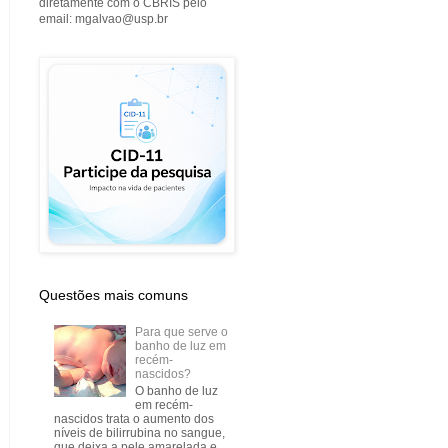
diretamente com o CBRIS pelo
email: mgalvao@usp.br
Questões mais comuns
Para que serve o
banho de luz em
recém-
nascidos?
O banho de luz
em recém-
nascidos trata o aumento dos
níveis de bilirrubina no sangue,
que deixa a pele amarelada e