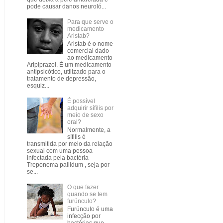
pode causar danos neuroló...
Para que serve o
medicamento
Aristab?
Aristab é o nome
comercial dado
ao medicamento
Aripiprazol. É um medicamento
antipsicótico, utilizado para o
tratamento de depressão,
esquiz...
É possível
adquirir sífilis por
meio de sexo
oral?
Normalmente, a
sífilis é
transmitida por meio da relação
sexual com uma pessoa
infectada pela bactéria
Treponema pallidum , seja por
se...
O que fazer
quando se tem
furúnculo?
Furúnculo é uma
infecção por