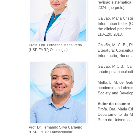
revisão sistemática 
2024. (no prelo)
Galvão, Maria Cristi
Information Index (C
the clinical practice
110-120, 2013.
Galvão, M. C. B., R
Profa. Dra. Fernanda Maris Peria
(USP-FMRP, Oncologia)
Literatura: Conceitu
Informação, Rio de J
Galvão, M.C.B.; Car
saúde pela populaç
Mello, L. M. de; Gal
academic and clinica
Society and Developm
Autor do resumo:
Profa. Dra. Maria C
Departamento de Me
Preto da Universida
Prof. Dr. Fernando Silva Carneiro
(USP-FMRP, Farmacologia)