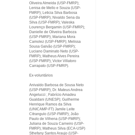
Oliveira Almeida (USP-FMRP);
Lenisa de Mello e Souza (USP-
FMRP); Leticia Silva Barbosa
(USP-FMRP); Nivaldo Sena da
Silva (USP-FMRP); Valeska
Lourenço Bergamin (USP-FMRP);
Danielle de Oliveira Barboza
(USP-FMRP); Mariana Mora
Camolez (USP-FMRP); Melissa
Sousa Galvão (USP-FMRP);
Luciano Daminato Neto (USP-
FMRP); Matheus Alves Pereira
(USP-FMRP); Victor Villatoro
Carrapato (USP-FMRP).
Ex-voluntários
Anivaldo Barbosa de Sousa Neto
(USP-FMRP); Dr. Mateus Andrea
Angelucci ; Fabrício Amadeu
Gualdani (UNESP); Guilherme
Henrique Ramos da Silva
(UNICAMP-FT) Jamile Leite
Citrangulo (USP-FMRP); João
Paulo de Vilhena (USP-FMRP);
Juliana de Souza Carneiro (USP-
FMRP); Matheus Silva (ECA-USP)
Sthefany Santos Araujo (USP-