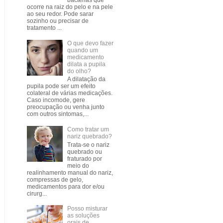
bactérias que
ocorre na raiz do pelo e na pele
ao seu redor. Pode sarar
sozinho ou precisar de
tratamento ...
O que devo fazer
quando um
medicamento
dilata a pupila
do olho?
A dilatação da
pupila pode ser um efeito
colateral de várias medicações.
Caso incomode, gere
preocupação ou venha junto
com outros sintomas,...
Como tratar um
nariz quebrado?
Trata-se o nariz
quebrado ou
fraturado por
meio do
realinhamento manual do nariz,
compressas de gelo,
medicamentos para dor e/ou
cirurg...
Posso misturar
as soluções
orais de