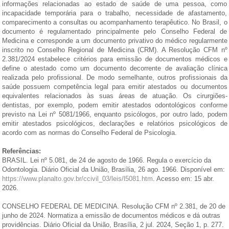
informações relacionadas ao estado de saúde de uma pessoa, como
incapacidade temporária para o trabalho, necessidade de afastamento,
comparecimento a consultas ou acompanhamento terapêutico. No Brasil, o
documento é regulamentado principalmente pelo Conselho Federal de
Medicina e corresponde a um documento privativo do médico regularmente
inscrito no Conselho Regional de Medicina (CRM). A Resolução CFM nº
2.381/2024 estabelece critérios para emissão de documentos médicos e
define o atestado como um documento decorrente de avaliação clínica
realizada pelo profissional. De modo semelhante, outros profissionais da
saúde possuem competência legal para emitir atestados ou documentos
equivalentes relacionados às suas áreas de atuação. Os cirurgiões-
dentistas, por exemplo, podem emitir atestados odontológicos conforme
previsto na
Lei nº 5081/1966, enquanto psicólogos, por outro lado, podem
emitir atestados psicológicos, declarações e relatórios psicológicos de
acordo com as normas do Conselho Federal de Psicologia.
Referências:
BRASIL. Lei nº 5.081, de 24 de agosto de 1966. Regula o exercício da
Odontologia. Diário Oficial da União, Brasília, 26 ago. 1966. Disponível em:
https://www.planalto.gov.br/ccivil_03/leis/l5081.htm
. Acesso em: 15 abr.
2026.
CONSELHO FEDERAL DE MEDICINA. Resolução CFM nº 2.381, de 20 de
junho de 2024. Normatiza a emissão de documentos médicos e dá outras
providências. Diário Oficial da União, Brasília, 2 jul. 2024, Seção 1, p. 277.