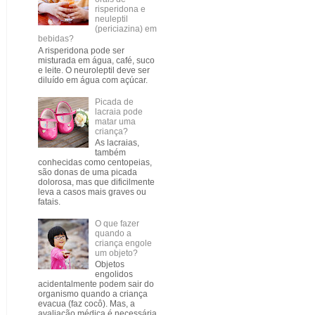
risperidona e
neuleptil
(periciazina) em
bebidas?
A risperidona pode ser
misturada em água, café, suco
e leite. O neuroleptil deve ser
diluído em água com açúcar.
Picada de
lacraia pode
matar uma
criança?
As lacraias,
também
conhecidas como centopeias,
são donas de uma picada
dolorosa, mas que dificilmente
leva a casos mais graves ou
fatais.
O que fazer
quando a
criança engole
um objeto?
Objetos
engolidos
acidentalmente podem sair do
organismo quando a criança
evacua (faz cocô). Mas, a
avaliação médica é necessária