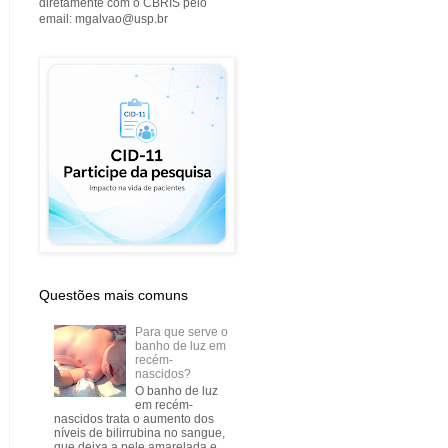
diretamente com o CBRIS pelo
email: mgalvao@usp.br
Questões mais comuns
Para que serve o
banho de luz em
recém-
nascidos?
O banho de luz
em recém-
nascidos trata o aumento dos
níveis de bilirrubina no sangue,
que deixa a pele amarelada e