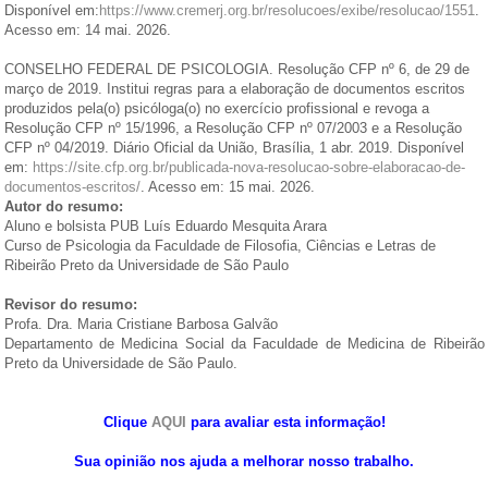
Disponível em:
https://www.cremerj.org.br/resolucoes/exibe/resolucao/1551
.
Acesso em: 14 mai. 2026.
CONSELHO FEDERAL DE PSICOLOGIA. Resolução CFP nº 6, de 29 de
março de 2019. Institui regras para a elaboração de documentos escritos
produzidos pela(o) psicóloga(o) no exercício profissional e revoga a
Resolução CFP nº 15/1996, a Resolução CFP nº 07/2003 e a Resolução
CFP nº 04/2019. Diário Oficial da União, Brasília, 1 abr. 2019. Disponível
em:
https://site.cfp.org.br/publicada-nova-resolucao-sobre-elaboracao-de-
documentos-escritos/
. Acesso em: 15 mai. 2026.
Autor do resumo:
Aluno e bolsista PUB Luís Eduardo Mesquita Arara
Curso de Psicologia da Faculdade de Filosofia, Ciências e Letras de
Ribeirão Preto da Universidade de São Paulo
Revisor do resumo:
Profa. Dra. Maria Cristiane Barbosa Galvão
Departamento de Medicina Social da Faculdade de Medicina de Ribeirão
Preto da Universidade de São Paulo.
Clique
AQUI
para avaliar esta informação!
Sua opinião nos ajuda a melhorar nosso trabalho.