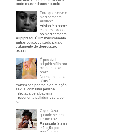
pode causar danos neuroló...
Para que serve o
medicamento
Aristab?
Aristab é o nome
comercial dado
ao medicamento
Aripiprazol. É um medicamento
antipsicótico, utilizado para o
tratamento de depressão,
esquiz...
É possível
adquirir sífilis por
meio de sexo
oral?
Normalmente, a
sífilis é
transmitida por meio da relação
sexual com uma pessoa
infectada pela bactéria
Treponema pallidum , seja por
se...
O que fazer
quando se tem
furúnculo?
Furúnculo é uma
infecção por