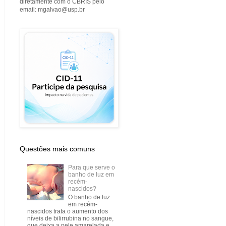
diretamente com o CBRIS pelo
email: mgalvao@usp.br
Questões mais comuns
Para que serve o
banho de luz em
recém-
nascidos?
O banho de luz
em recém-
nascidos trata o aumento dos
níveis de bilirrubina no sangue,
que deixa a pele amarelada e