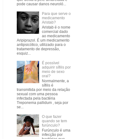
pode causar danos neuroló...
Para que serve o
medicamento
Aristab?
Aristab é o nome
comercial dado
ao medicamento
Aripiprazol. É um medicamento
antipsicótico, utilizado para o
tratamento de depressão,
esquiz...
É possível
adquirir sífilis por
meio de sexo
oral?
Normalmente, a
sífilis é
transmitida por meio da relação
sexual com uma pessoa
infectada pela bactéria
Treponema pallidum , seja por
se...
O que fazer
quando se tem
furúnculo?
Furúnculo é uma
infecção por