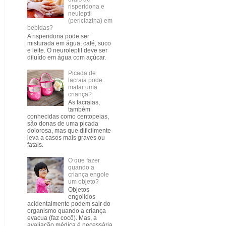
risperidona e
neuleptil
(periciazina) em
bebidas?
A risperidona pode ser
misturada em água, café, suco
e leite. O neuroleptil deve ser
diluído em água com açúcar.
Picada de
lacraia pode
matar uma
criança?
As lacraias,
também
conhecidas como centopeias,
são donas de uma picada
dolorosa, mas que dificilmente
leva a casos mais graves ou
fatais.
O que fazer
quando a
criança engole
um objeto?
Objetos
engolidos
acidentalmente podem sair do
organismo quando a criança
evacua (faz cocô). Mas, a
avaliação médica é necessária