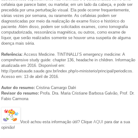
cefaleia que parece bater, ou martelar, em um lado da cabeça, e pode ser
precedida por uma perturbação visual. Ela pode ocorrer frequentemente,
várias vezes por semana, ou raramente. As cefaleias podem ser
diagnosticadas por meio da realização de exame físico e histórico do
paciente. Além disso, podem ser solicitados exames, como tomografia
computadorizada, ressonância magnética, ou outros, como exame de
líquor, que serão realizados somente se houver uma suspeita de alguma
doença mais séria.
Referência:
Access Medicine. TINTINALLI’S emergency medicine: A
comprehensive study guide: chapter 136, headache in children. Informação
atualizada em 2016. Disponível em:
http://portalsaude.saude.gov.br/index.php/o-ministerio/principal/periodicos.
Acesso em: 13 de abril de 2016.
Autor do resumo:
Cristina Camargo Dalri
Revisor do resumo:
Profa. Dra. Maria Cristiane Barbosa Galvão, Prof. Dr.
Fabio Carmona
Você achou esta informação útil? Clique
AQUI
para dar a sua
opinião!