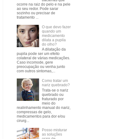
bactérias que
ocorre na raiz do pelo e na pele
ao seu redor. Pode sarar
sozinho ou precisar de
tratamento ...
O que devo fazer
quando um
medicamento
dilata a pupila
do olho?
A dilatação da
pupila pode ser um efeito
colateral de várias medicações.
Caso incomode, gere
preocupação ou venha junto
com outros sintomas,...
Como tratar um
nariz quebrado?
Trata-se o nariz
quebrado ou
fraturado por
meio do
realinhamento manual do nariz,
compressas de gelo,
medicamentos para dor e/ou
cirurg...
Posso misturar
as soluções
orais de