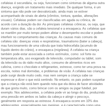
cefaleias é secundária, ou seja, funcionam como sintomas de alguma outra
doença, exigindo um tratamento mais imediato. De qualquer forma, é um
sintoma que não pode ser desvalorizado, ainda mais se estiver
acompanhado de sinais de alerta (vômitos, tontura, quedas, alterações
visuais). Cefaleias podem ser classificadas em aguda ou crônica, de
acordo com a duração da dor. As principais cefaleias crônicas, ou seja, que
duram vários dias, são a cefaleia tensional e a enxaqueca. As cefaleias que
se mantêm por muito tempo podem afetar o desempenho escolar e podem
interferir no comportamento das crianças. As causas mais comuns de
cefaleia são: doenças virais e respiratórias, traumatismo (bater a cabeça),
mau funcionamento de uma válvula que trata hidrocefalia (acumulo de
líquido dentro do crânio), e enxaqueca (migrânea). A cefaleia na criança
também pode estar associada a certos estímulos, como: sol forte ou
temperatura alta, uso exagerado de televisão, computador ou tablet, som
da televisão ou do rádio muito altos, consumo de alimentos ricos em
cafeína, como o chocolate e refrigerantes, estresse, como ter uma prova na
escola, noites mal dormidas, e problemas de visão. A cefaleia nas crianças
pode surgir desde muito cedo, mas nem sempre a criança sabe se
expressar e dizer o que está sentindo. No entanto, os pais podem suspeitar
que a criança não está bem quando nota que ela deixa de fazer atividades
de que gosta muito, como brincar com os amigos ou jogar futebol, por
exemplo. Nos adolescentes, a cefaleia pode vir ao longo do dia, produzindo
uma pressão em ambos os lados da cabeça e atingir o pescoço,
geralmente em resposta ao estresse. A enxaqueca ocorre em 10% dos
adolescentes, especialmente nas meninas, e é caracterizada como uma