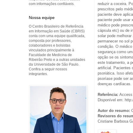
reduzir a coceira.
com informações confiáveis.
prescritos pelo méd
paciente deve apli
Nossa equipe
paciente pode usar 
médico pode prescre
O Centro Brasileiro de Referência
cápsula etc) ou de 
em Informação em Saúde (CBRIS)
solar pode melhorar 
conta com uma equipe qualificada,
composta por professores,
permanecer no sol p
colaboradores e bolsistas
condição. O médico 
vinculados principalmente à
segurança como uma 
Faculdade de Medicina de
opção se os sintoma
Ribeirão Preto e a outras unidades
este tratamento, a p
da Universidade de São Paulo.
artificial. Paciente
Confira a seguir nossos
psoriática. Isso afet
integrantes.
psoríase pode ser a
doenças cardíacas.
Referência:
Access 
Disponível em: http:
Autor do resumo:
C
Revisores do resu
Cristiane Barbosa G