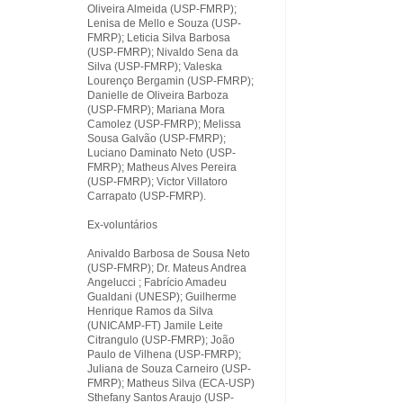
Oliveira Almeida (USP-FMRP);
Lenisa de Mello e Souza (USP-
FMRP); Leticia Silva Barbosa
(USP-FMRP); Nivaldo Sena da
Silva (USP-FMRP); Valeska
Lourenço Bergamin (USP-FMRP);
Danielle de Oliveira Barboza
(USP-FMRP); Mariana Mora
Camolez (USP-FMRP); Melissa
Sousa Galvão (USP-FMRP);
Luciano Daminato Neto (USP-
FMRP); Matheus Alves Pereira
(USP-FMRP); Victor Villatoro
Carrapato (USP-FMRP).
Ex-voluntários
Anivaldo Barbosa de Sousa Neto
(USP-FMRP); Dr. Mateus Andrea
Angelucci ; Fabrício Amadeu
Gualdani (UNESP); Guilherme
Henrique Ramos da Silva
(UNICAMP-FT) Jamile Leite
Citrangulo (USP-FMRP); João
Paulo de Vilhena (USP-FMRP);
Juliana de Souza Carneiro (USP-
FMRP); Matheus Silva (ECA-USP)
Sthefany Santos Araujo (USP-