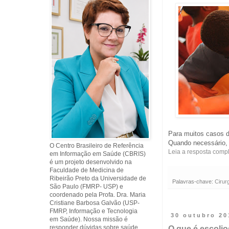
Para muitos casos d
Quando necessário, 
O Centro Brasileiro de Referência
Leia a resposta comp
em Informação em Saúde (CBRIS)
é um projeto desenvolvido na
Faculdade de Medicina de
Ribeirão Preto da Universidade de
Palavras-chave:
Cirur
São Paulo (FMRP- USP) e
coordenado pela Profa. Dra. Maria
Cristiane Barbosa Galvão (USP-
FMRP, Informação e Tecnologia
30 outubro 20
em Saúde). Nossa missão é
responder dúvidas sobre saúde
O que é escoli