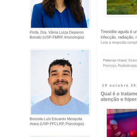
Tireoidite aguda é u
Profa. Dra. Vânia Luiza Deperon
infecção, radiação,
Bonato (USP-FMRP, Imunologia)
Leia a resposta comp
Palavras-chave:
Exam
Pescoço
,
Radioterapia
19 outubro 20
Qual é o tratam
atenção e hiper
Bolsista Luís Eduardo Mesquita
Arara (USP-FFCLRP, Psicologia)