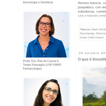
Imunologia e Genética)
Homens brancos, co
psiquiátrico, com d
substâncias, comete
Leia a resposta comp
Palavras-chave:
Alcoó
Desemprego
,
Divórcio
social
,
União estável
20 outubro 20
O que é tireoid
Profa. Dra. Rita de Cassia A.
Tostes Passaglia (USP-FMRP,
Farmacologia)