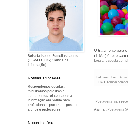
O tratamento para o 
(TDAH) é feito com 
Bolsista Isaque Fontellas Laurito
(USP-FFCLRP, Ciência da
Leia a resposta comp
Informação)
Palavras-chave:
Aten
Nossas atividades
TDAH
,
Terapia compor
Respondemos dúvidas,
ministramos palestras e
treinamentos relacionados à
Informação em Saúde para
Postagens mais rece
profissionais, pacientes, gestores,
Assinar:
Postagens (
alunos e professores.
Nossa história