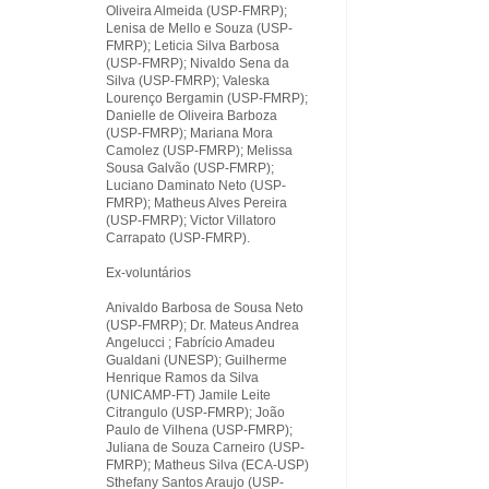
Oliveira Almeida (USP-FMRP);
Lenisa de Mello e Souza (USP-
FMRP); Leticia Silva Barbosa
(USP-FMRP); Nivaldo Sena da
Silva (USP-FMRP); Valeska
Lourenço Bergamin (USP-FMRP);
Danielle de Oliveira Barboza
(USP-FMRP); Mariana Mora
Camolez (USP-FMRP); Melissa
Sousa Galvão (USP-FMRP);
Luciano Daminato Neto (USP-
FMRP); Matheus Alves Pereira
(USP-FMRP); Victor Villatoro
Carrapato (USP-FMRP).
Ex-voluntários
Anivaldo Barbosa de Sousa Neto
(USP-FMRP); Dr. Mateus Andrea
Angelucci ; Fabrício Amadeu
Gualdani (UNESP); Guilherme
Henrique Ramos da Silva
(UNICAMP-FT) Jamile Leite
Citrangulo (USP-FMRP); João
Paulo de Vilhena (USP-FMRP);
Juliana de Souza Carneiro (USP-
FMRP); Matheus Silva (ECA-USP)
Sthefany Santos Araujo (USP-