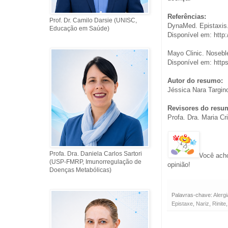
Referências:
Prof. Dr. Camilo Darsie (UNISC,
DynaMed. Epistaxis
Educação em Saúde)
Disponível em: http:
Mayo Clinic. Nosebl
Disponível em: http
Autor do resumo:
Jéssica Nara Targin
Revisores do resu
Profa. Dra. Maria C
Profa. Dra. Daniela Carlos Sartori
Você acho
(USP-FMRP, Imunorregulação de
opinião!
Doenças Metabólicas)
Palavras-chave:
Alergi
Epistaxe
,
Nariz
,
Rinite