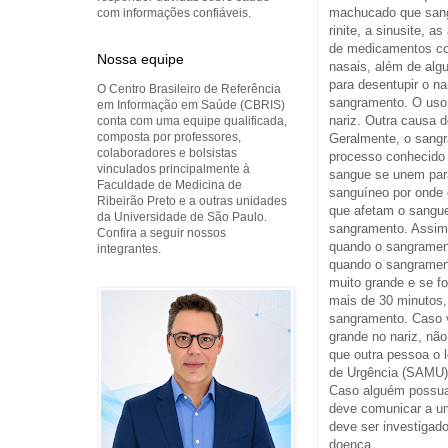
machucado que sang
com informações confiáveis.
rinite, a sinusite, 
de medicamentos com
Nossa equipe
nasais, além de alg
para desentupir o n
O Centro Brasileiro de Referência
sangramento. O uso
em Informação em Saúde (CBRIS)
nariz. Outra causa 
conta com uma equipe qualificada,
composta por professores,
Geralmente, o sangr
colaboradores e bolsistas
processo conhecido
vinculados principalmente à
sangue se unem par
Faculdade de Medicina de
sanguíneo por onde
Ribeirão Preto e a outras unidades
que afetam o sangue
da Universidade de São Paulo.
sangramento. Assim
Confira a seguir nossos
quando o sangramen
integrantes.
quando o sangrament
muito grande e se fo
mais de 30 minutos
sangramento. Caso 
grande no nariz, não
que outra pessoa o 
de Urgência (SAMU) 
Caso alguém possua
deve comunicar a u
deve ser investigado
doença.