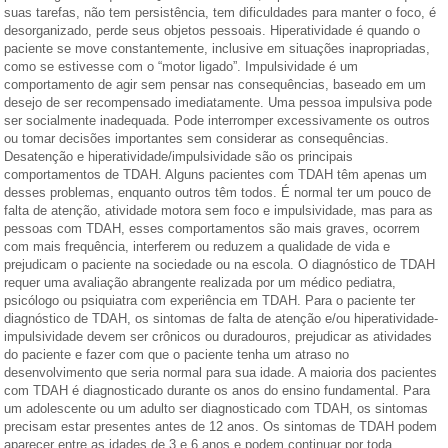
suas tarefas, não tem persistência, tem dificuldades para manter o foco, é
desorganizado, perde seus objetos pessoais. Hiperatividade é quando o
paciente se move constantemente, inclusive em situações inapropriadas,
como se estivesse com o “motor ligado”. Impulsividade é um
comportamento de agir sem pensar nas consequências, baseado em um
desejo de ser recompensado imediatamente. Uma pessoa impulsiva pode
ser socialmente inadequada. Pode interromper excessivamente os outros
ou tomar decisões importantes sem considerar as consequências.
Desatenção e hiperatividade/impulsividade são os principais
comportamentos de TDAH. Alguns pacientes com TDAH têm apenas um
desses problemas, enquanto outros têm todos. É normal ter um pouco de
falta de atenção, atividade motora sem foco e impulsividade, mas para as
pessoas com TDAH, esses comportamentos são mais graves, ocorrem
com mais frequência, interferem ou reduzem a qualidade de vida e
prejudicam o paciente na sociedade ou na escola. O diagnóstico de TDAH
requer uma avaliação abrangente realizada por um médico pediatra,
psicólogo ou psiquiatra com experiência em TDAH. Para o paciente ter
diagnóstico de TDAH, os sintomas de falta de atenção e/ou hiperatividade-
impulsividade devem ser crônicos ou duradouros, prejudicar as atividades
do paciente e fazer com que o paciente tenha um atraso no
desenvolvimento que seria normal para sua idade. A maioria dos pacientes
com TDAH é diagnosticado durante os anos do ensino fundamental. Para
um adolescente ou um adulto ser diagnosticado com TDAH, os sintomas
precisam estar presentes antes de 12 anos. Os sintomas de TDAH podem
aparecer entre as idades de 3 e 6 anos e podem continuar por toda