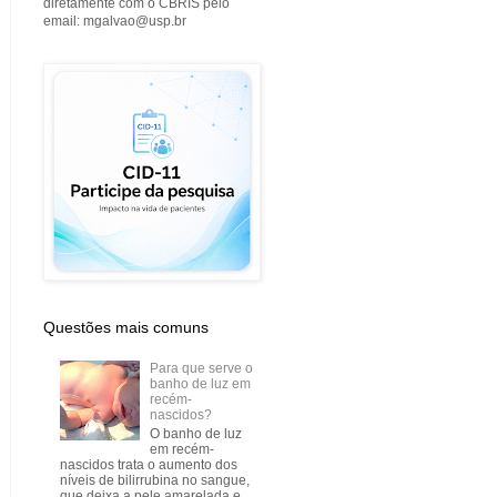
diretamente com o CBRIS pelo
email: mgalvao@usp.br
Questões mais comuns
Para que serve o
banho de luz em
recém-
nascidos?
O banho de luz
em recém-
nascidos trata o aumento dos
níveis de bilirrubina no sangue,
que deixa a pele amarelada e