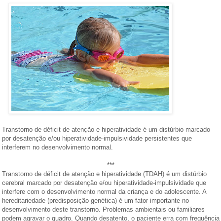
Transtorno de déficit de atenção e hiperatividade é um distúrbio marcado
por desatenção e/ou hiperatividade-impulsividade persistentes que
interferem no desenvolvimento normal.
***
Transtorno de déficit de atenção e hiperatividade (TDAH) é um distúrbio
cerebral marcado por desatenção e/ou hiperatividade-impulsividade que
interfere com o desenvolvimento normal da criança e do adolescente. A
hereditariedade (predisposição genética) é um fator importante no
desenvolvimento deste transtorno. Problemas ambientais ou familiares
podem agravar o quadro. Quando desatento, o paciente erra com frequência