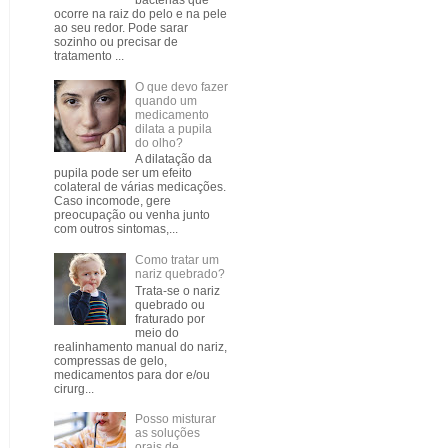
bactérias que
ocorre na raiz do pelo e na pele
ao seu redor. Pode sarar
sozinho ou precisar de
tratamento ...
O que devo fazer
quando um
medicamento
dilata a pupila
do olho?
A dilatação da
pupila pode ser um efeito
colateral de várias medicações.
Caso incomode, gere
preocupação ou venha junto
com outros sintomas,...
Como tratar um
nariz quebrado?
Trata-se o nariz
quebrado ou
fraturado por
meio do
realinhamento manual do nariz,
compressas de gelo,
medicamentos para dor e/ou
cirurg...
Posso misturar
as soluções
orais de