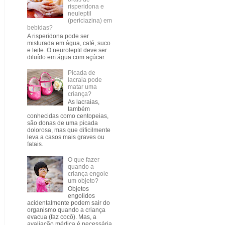
risperidona e
neuleptil
(periciazina) em
bebidas?
A risperidona pode ser
misturada em água, café, suco
e leite. O neuroleptil deve ser
diluído em água com açúcar.
Picada de
lacraia pode
matar uma
criança?
As lacraias,
também
conhecidas como centopeias,
são donas de uma picada
dolorosa, mas que dificilmente
leva a casos mais graves ou
fatais.
O que fazer
quando a
criança engole
um objeto?
Objetos
engolidos
acidentalmente podem sair do
organismo quando a criança
evacua (faz cocô). Mas, a
avaliação médica é necessária