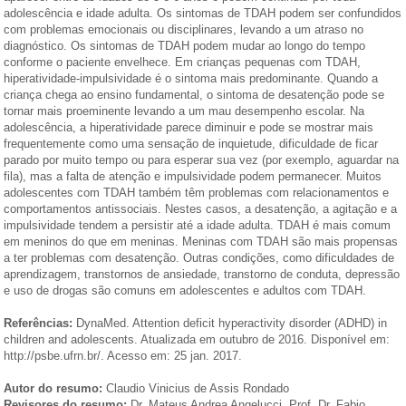
adolescência e idade adulta. Os sintomas de TDAH podem ser confundidos
com problemas emocionais ou disciplinares, levando a um atraso no
diagnóstico. Os sintomas de TDAH podem mudar ao longo do tempo
conforme o paciente envelhece. Em crianças pequenas com TDAH,
hiperatividade-impulsividade é o sintoma mais predominante. Quando a
criança chega ao ensino fundamental, o sintoma de desatenção pode se
tornar mais proeminente levando a um mau desempenho escolar. Na
adolescência, a hiperatividade parece diminuir e pode se mostrar mais
frequentemente como uma sensação de inquietude, dificuldade de ficar
parado por muito tempo ou para esperar sua vez (por exemplo, aguardar na
fila), mas a falta de atenção e impulsividade podem permanecer. Muitos
adolescentes com TDAH também têm problemas com relacionamentos e
comportamentos antissociais. Nestes casos, a desatenção, a agitação e a
impulsividade tendem a persistir até a idade adulta. TDAH é mais comum
em meninos do que em meninas. Meninas com TDAH são mais propensas
a ter problemas com desatenção. Outras condições, como dificuldades de
aprendizagem, transtornos de ansiedade, transtorno de conduta, depressão
e uso de drogas são comuns em adolescentes e adultos com TDAH.
Referências:
DynaMed. Attention deficit hyperactivity disorder (ADHD) in
children and adolescents. Atualizada em outubro de 2016. Disponível em:
http://psbe.ufrn.br/. Acesso em: 25 jan. 2017.
Autor do resumo:
Claudio Vinicius de Assis Rondado
Revisores do resumo:
Dr. Mateus Andrea Angelucci, Prof. Dr. Fabio