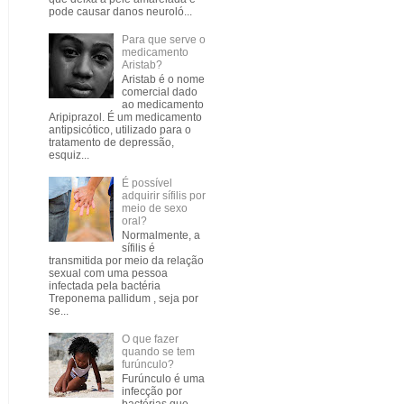
pode causar danos neuroló...
Para que serve o
medicamento
Aristab?
Aristab é o nome
comercial dado
ao medicamento
Aripiprazol. É um medicamento
antipsicótico, utilizado para o
tratamento de depressão,
esquiz...
É possível
adquirir sífilis por
meio de sexo
oral?
Normalmente, a
sífilis é
transmitida por meio da relação
sexual com uma pessoa
infectada pela bactéria
Treponema pallidum , seja por
se...
O que fazer
quando se tem
furúnculo?
Furúnculo é uma
infecção por