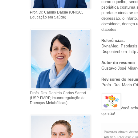
como o joelho, sendo
psoriática costuma 
Prof. Dr. Camilo Darsie (UNISC,
psoríase ainda se r
Educação em Saúde)
depressão, o infarto
obesidade, doença re
diabetes.
Referências:
DynaMed. Psoriasis.
Disponível em: http:
Autor do resumo:
Gustavo José Miran
Revisores do resu
Profa. Dra. Maria C
Profa. Dra. Daniela Carlos Sartori
(USP-FMRP, Imunorregulação de
Doenças Metabólicas)
Você acho
opinião!
Palavras-chave:
Artrit
Artrítica
,
Psoríase vulg