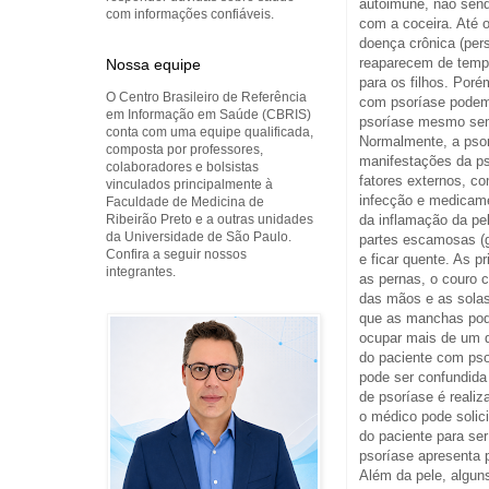
autoimune, não send
com informações confiáveis.
com a coceira. Até 
doença crônica (per
reaparecem de temp
Nossa equipe
para os filhos. Poré
O Centro Brasileiro de Referência
com psoríase podem 
em Informação em Saúde (CBRIS)
psoríase mesmo sem
conta com uma equipe qualificada,
Normalmente, a psor
composta por professores,
manifestações da p
colaboradores e bolsistas
fatores externos, c
vinculados principalmente à
infecção e medicame
Faculdade de Medicina de
Ribeirão Preto e a outras unidades
da inflamação da pe
da Universidade de São Paulo.
partes escamosas (g
Confira a seguir nossos
e ficar quente. As p
integrantes.
as pernas, o couro c
das mãos e as solas
que as manchas pode
ocupar mais de um d
do paciente com pso
pode ser confundid
de psoríase é reali
o médico pode solic
do paciente para se
psoríase apresenta
Além da pele, algun