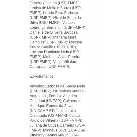
Oliveira Almeida (USP-FMRP);
Lenisa de Mello e Souza (USP-
FMRP); Leticia Silva Barbosa
(USP-FMRP); Nivaldo Sena da
Silva (USP-FMRP); Valeska
Lourenço Bergamin (USP-FMRP);
Danielle de Oliveira Barboza
(USP-FMRP); Mariana Mora
Camolez (USP-FMRP); Melissa
Sousa Galvão (USP-FMRP);
Luciano Daminato Neto (USP-
FMRP); Matheus Alves Pereira
(USP-FMRP); Victor Villatoro
Carrapato (USP-FMRP).
Ex-voluntários
Anivaldo Barbosa de Sousa Neto
(USP-FMRP); Dr. Mateus Andrea
Angelucci ; Fabrício Amadeu
Gualdani (UNESP); Guilherme
Henrique Ramos da Silva
(UNICAMP-FT) Jamile Leite
Citrangulo (USP-FMRP); João
Paulo de Vilhena (USP-FMRP);
Juliana de Souza Carneiro (USP-
FMRP); Matheus Silva (ECA-USP)
Sthefany Santos Araujo (USP-