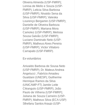
Oliveira Almeida (USP-FMRP);
Lenisa de Mello e Souza (USP-
FMRP); Leticia Silva Barbosa
(USP-FMRP); Nivaldo Sena da
Silva (USP-FMRP); Valeska
Lourenço Bergamin (USP-FMRP);
Danielle de Oliveira Barboza
(USP-FMRP); Mariana Mora
Camolez (USP-FMRP); Melissa
Sousa Galvão (USP-FMRP);
Luciano Daminato Neto (USP-
FMRP); Matheus Alves Pereira
(USP-FMRP); Victor Villatoro
Carrapato (USP-FMRP).
Ex-voluntários
Anivaldo Barbosa de Sousa Neto
(USP-FMRP); Dr. Mateus Andrea
Angelucci ; Fabrício Amadeu
Gualdani (UNESP); Guilherme
Henrique Ramos da Silva
(UNICAMP-FT) Jamile Leite
Citrangulo (USP-FMRP); João
Paulo de Vilhena (USP-FMRP);
Juliana de Souza Carneiro (USP-
FMRP); Matheus Silva (ECA-USP)
Sthefany Santos Araujo (USP-