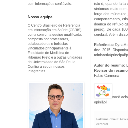
isto é, quando falt
com informações confiáveis.
sintomas mais comun
força dos músculos,
Nossa equipe
comportamento, cris
doença do refluxo ga
O Centro Brasileiro de Referência
preso). De cada 100
em Informação em Saúde (CBRIS)
cerebral. Além diss
conta com uma equipe qualificada,
composta por professores,
colaboradores e bolsistas
Referência:
DynaMed
vinculados principalmente à
dez. 2015. Disponíve
Faculdade de Medicina de
ministerio/principal
Ribeirão Preto e a outras unidades
da Universidade de São Paulo.
Autor do resumo:
L
Confira a seguir nossos
Revisor do resumo
integrantes.
Fabio Carmona
Você acho
opinião!
Palavras-chave:
Asfixi
cerebral