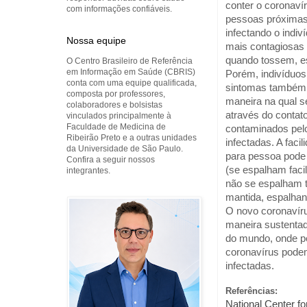
conter o coronaví
com informações confiáveis.
pessoas próximas
infectando o indi
Nossa equipe
mais contagiosas 
quando tossem, es
O Centro Brasileiro de Referência
em Informação em Saúde (CBRIS)
Porém, indivíduos
conta com uma equipe qualificada,
sintomas também p
composta por professores,
maneira na qual se
colaboradores e bolsistas
através do contato
vinculados principalmente à
Faculdade de Medicina de
contaminados pelo
Ribeirão Preto e a outras unidades
infectadas. A fac
da Universidade de São Paulo.
para pessoa pode 
Confira a seguir nossos
(se espalham faci
integrantes.
não se espalham t
mantida, espalhan
O novo 
coronavír
maneira sustentad
do mundo, onde p
coronavírus podem
infectadas.
Referências:
National Center f