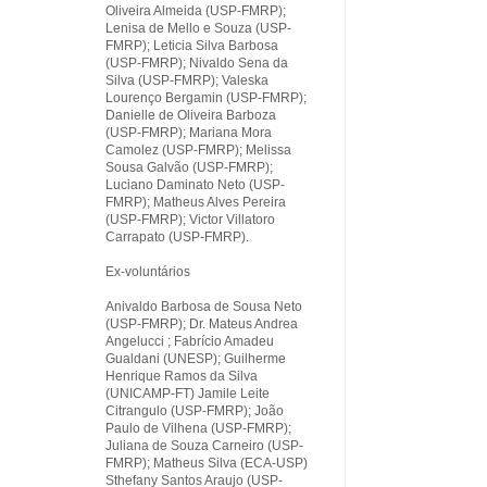
Oliveira Almeida (USP-FMRP);
Lenisa de Mello e Souza (USP-
FMRP); Leticia Silva Barbosa
(USP-FMRP); Nivaldo Sena da
Silva (USP-FMRP); Valeska
Lourenço Bergamin (USP-FMRP);
Danielle de Oliveira Barboza
(USP-FMRP); Mariana Mora
Camolez (USP-FMRP); Melissa
Sousa Galvão (USP-FMRP);
Luciano Daminato Neto (USP-
FMRP); Matheus Alves Pereira
(USP-FMRP); Victor Villatoro
Carrapato (USP-FMRP).
Ex-voluntários
Anivaldo Barbosa de Sousa Neto
(USP-FMRP); Dr. Mateus Andrea
Angelucci ; Fabrício Amadeu
Gualdani (UNESP); Guilherme
Henrique Ramos da Silva
(UNICAMP-FT) Jamile Leite
Citrangulo (USP-FMRP); João
Paulo de Vilhena (USP-FMRP);
Juliana de Souza Carneiro (USP-
FMRP); Matheus Silva (ECA-USP)
Sthefany Santos Araujo (USP-