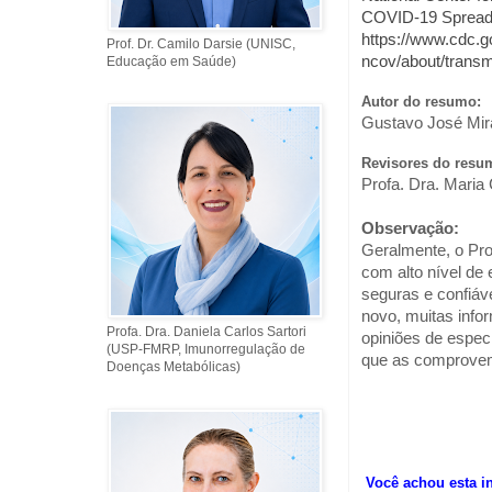
COVID-19 Spreads. 
https://www.cdc.g
Prof. Dr. Camilo Darsie (UNISC,
ncov/about/transm
Educação em Saúde)
Autor do resumo:
Gustavo José Mi
Revisores do resu
Profa. Dra. Maria
Observação:
Geralmente, o Pro
com alto nível de 
seguras e confiáve
novo, muitas inf
Profa. Dra. Daniela Carlos Sartori
opiniões de especi
(USP-FMRP, Imunorregulação de
que as comprove
Doenças Metabólicas)
Você achou esta i