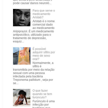
pode causar danos neuroló...
Para que serve o
medicamento
Aristab?
Aristab é o nome
comercial dado
ao medicamento
Aripiprazol. É um medicamento
antipsicótico, utilizado para o
tratamento de depressão,
esquiz...
É possível
adquirir sífilis por
meio de sexo
oral?
Normalmente, a
sífilis é
transmitida por meio da relação
sexual com uma pessoa
infectada pela bactéria
Treponema pallidum , seja por
se...
O que fazer
quando se tem
furúnculo?
Furúnculo é uma
infecção por