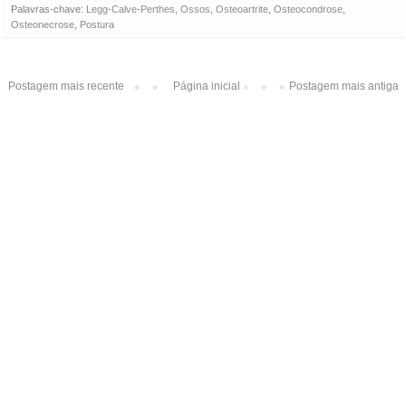
Palavras-chave:
Legg-Calve-Perthes
,
Ossos
,
Osteoartrite
,
Osteocondrose
,
Osteonecrose
,
Postura
Postagem mais recente
Página inicial
Postagem mais antiga