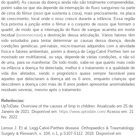
do quadril). As causas da doença ainda não são totalmente compreendidas,
porém sabe-se que ela depende da interrupção do fluxo sanguíneo na parte
de cima do fêmur (osso que sustenta a coxa), mais precisamente, na placa
de crescimento, local onde o osso cresce durante a infância. Essa região
fica próxima à junção entre o fêmur e o conjunto de ossos que formam o
quadril, de modo que a interrupção do fluxo de sangue acarreta em morte
tecidual (
osteonecrose
) e destruição dessa articulação. Vários fatores têm
sido estudados para tentar determinar as causas dessa doença, desde
condições genéticas, pré-natais, micro-traumas adquiridos com a atividade
física e fatores ambientais, porém a doença de Legg-Calvé Perthes tem se
mostrado ser multifatorial, ou seja, depende de várias condições, e não só
de uma, para se manifestar. De todo modo, sabe-se que quanto mais cedo
na infância a doença for detectada, melhor é o tratamento e a qualidade de
vida dos afetados, sendo o prognóstico quase sempre favorável para
aqueles que detectaram a doença até os 6 anos, enquanto crianças que
descobrem a doença com mais de 8 anos podem apresentar anormalidades
residuais severas, mesmo após o tratamento.
Referências:
UpToDate. Overview of the causes of limp in children. Atualizado em 25 de
Janeiro de 2021. Disponível em:
https://www.uptodate.com/
Acesso em: 21
fev. 2022.
Leroux J. Et al. Legg-Calvé-Perthes disease. Orthopaedics & Traumatology:
Surgery & Research, v. 104, n.1, p.S107-S112. 2018. Disponível em: