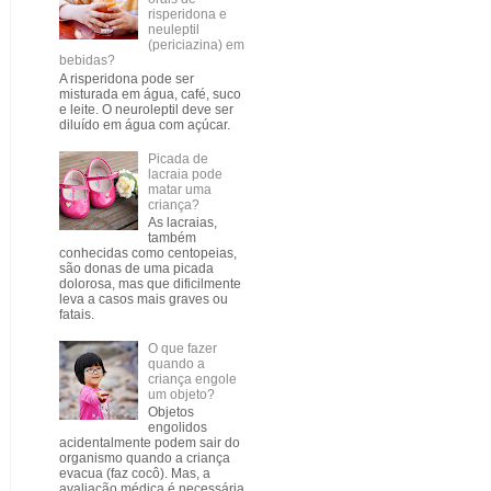
risperidona e
neuleptil
(periciazina) em
bebidas?
A risperidona pode ser
misturada em água, café, suco
e leite. O neuroleptil deve ser
diluído em água com açúcar.
Picada de
lacraia pode
matar uma
criança?
As lacraias,
também
conhecidas como centopeias,
são donas de uma picada
dolorosa, mas que dificilmente
leva a casos mais graves ou
fatais.
O que fazer
quando a
criança engole
um objeto?
Objetos
engolidos
acidentalmente podem sair do
organismo quando a criança
evacua (faz cocô). Mas, a
avaliação médica é necessária