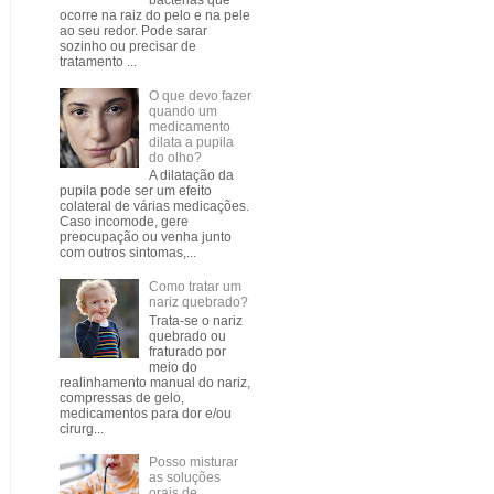
bactérias que
ocorre na raiz do pelo e na pele
ao seu redor. Pode sarar
sozinho ou precisar de
tratamento ...
O que devo fazer
quando um
medicamento
dilata a pupila
do olho?
A dilatação da
pupila pode ser um efeito
colateral de várias medicações.
Caso incomode, gere
preocupação ou venha junto
com outros sintomas,...
Como tratar um
nariz quebrado?
Trata-se o nariz
quebrado ou
fraturado por
meio do
realinhamento manual do nariz,
compressas de gelo,
medicamentos para dor e/ou
cirurg...
Posso misturar
as soluções
orais de