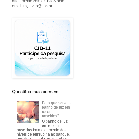
diretamente com o CBRIS pelo
email: mgalvao@usp.br
Questões mais comuns
Para que serve o
banho de luz em
recém-
nascidos?
O banho de luz
em recém-
nascidos trata o aumento dos
níveis de bilirrubina no sangue,
que deixa a pele amarelada e