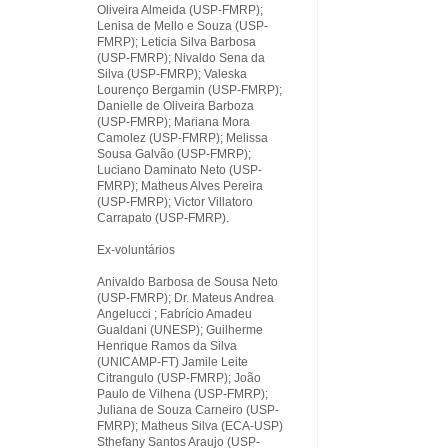
Oliveira Almeida (USP-FMRP);
Lenisa de Mello e Souza (USP-
FMRP); Leticia Silva Barbosa
(USP-FMRP); Nivaldo Sena da
Silva (USP-FMRP); Valeska
Lourenço Bergamin (USP-FMRP);
Danielle de Oliveira Barboza
(USP-FMRP); Mariana Mora
Camolez (USP-FMRP); Melissa
Sousa Galvão (USP-FMRP);
Luciano Daminato Neto (USP-
FMRP); Matheus Alves Pereira
(USP-FMRP); Victor Villatoro
Carrapato (USP-FMRP).
Ex-voluntários
Anivaldo Barbosa de Sousa Neto
(USP-FMRP); Dr. Mateus Andrea
Angelucci ; Fabrício Amadeu
Gualdani (UNESP); Guilherme
Henrique Ramos da Silva
(UNICAMP-FT) Jamile Leite
Citrangulo (USP-FMRP); João
Paulo de Vilhena (USP-FMRP);
Juliana de Souza Carneiro (USP-
FMRP); Matheus Silva (ECA-USP)
Sthefany Santos Araujo (USP-