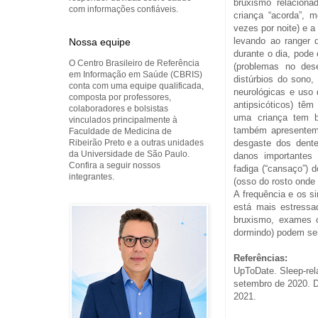
bruxismo relaciona
com informações confiáveis.
criança “acorda”, 
vezes por noite) e 
levando ao ranger 
Nossa equipe
durante o dia, pode
O Centro Brasileiro de Referência
(problemas no dese
em Informação em Saúde (CBRIS)
distúrbios do sono,
conta com uma equipe qualificada,
neurológicas e uso
composta por professores,
antipsicóticos) tê
colaboradores e bolsistas
uma criança tem 
vinculados principalmente à
também apresentem 
Faculdade de Medicina de
Ribeirão Preto e a outras unidades
desgaste dos dente
da Universidade de São Paulo.
danos importantes 
Confira a seguir nossos
fadiga (“cansaço”)
integrantes.
(osso do rosto onde
A frequência e os 
está mais estressa
bruxismo, exames c
dormindo) podem se
Referências:
UpToDate. Sleep-rela
setembro de 2020. 
2021.