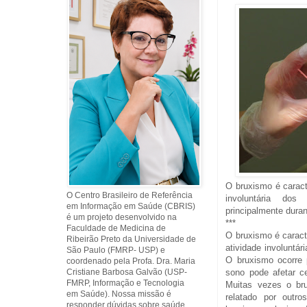
O bruxismo é caract
O Centro Brasileiro de Referência
involuntária do
em Informação em Saúde (CBRIS)
principalmente dura
é um projeto desenvolvido na
***
Faculdade de Medicina de
O bruxismo é caract
Ribeirão Preto da Universidade de
atividade involuntá
São Paulo (FMRP- USP) e
O bruxismo ocorre 
coordenado pela Profa. Dra. Maria
Cristiane Barbosa Galvão (USP-
sono pode afetar c
FMRP, Informação e Tecnologia
Muitas vezes o bru
em Saúde). Nossa missão é
relatado por outr
responder dúvidas sobre saúde